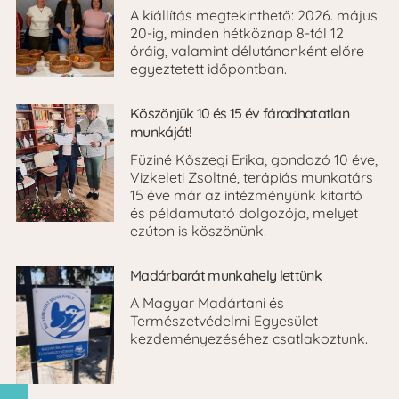
A kiállítás megtekinthető: 2026. május
20-ig, minden hétköznap 8-tól 12
óráig, valamint délutánonként előre
egyeztetett időpontban.
Köszönjük 10 és 15 év fáradhatatlan
munkáját!
Füziné Kőszegi Erika, gondozó 10 éve,
Vizkeleti Zsoltné, terápiás munkatárs
15 éve már az intézményünk kitartó
és példamutató dolgozója, melyet
ezúton is köszönünk!
Madárbarát munkahely lettünk
A Magyar Madártani és
Természetvédelmi Egyesület
kezdeményezéséhez csatlakoztunk.