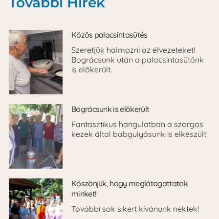
További Hírek
Közös palacsintasütés
Szeretjük halmozni az élvezeteket!
Bográcsunk után a palacsintasütőnk
is előkerült.
Bográcsunk is előkerült
Fantasztikus hangulatban a szorgos
kezek által babgulyásunk is elkészült!
Köszönjük, hogy meglátogattatok
minket!
További sok sikert kívánunk nektek!