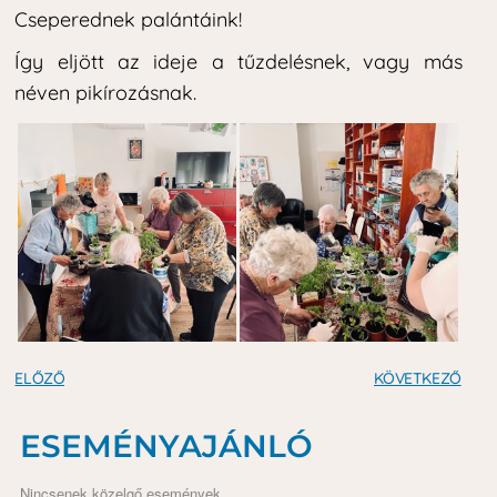
Cseperednek palántáink!
Így eljött az ideje a tűzdelésnek, vagy más
néven pikírozásnak.
ELŐZŐ
KÖVETKEZŐ
ESEMÉNYAJÁNLÓ
Nincsenek közelgő események