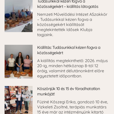
Tudásunkkal kézen fogva a
közösségekért – kiállítás látogatás
Nemzeti Művelődési Intézet ASzakkör
– Tudásunkkal kézen fogva a
közösségekért kiállítását
megtekintették Idősek Klubja
tagjaink.
Kiállítás: Tudásunkkal kézen fogva a
közösségekért
A kiállítás megtekinthető: 2026. május
20-ig, minden hétköznap 8-tól 12
óráig, valamint délutánonként előre
egyeztetett időpontban.
Köszönjük 10 és 15 év fáradhatatlan
munkáját!
Füziné Kőszegi Erika, gondozó 10 éve,
Vizkeleti Zsoltné, terápiás munkatárs
15 éve már az intézményünk kitartó