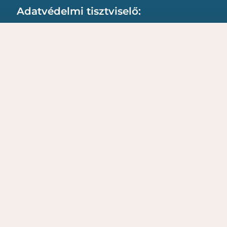
Adatvédelmi tisztviselő:
Ladányi Imre
Tel.: +36307018575
E-mail: adatvedelem@gonyu.hu
Levelezés: 9071 Gönyű, Kossuth Lajos utca
93.
Impresszum:
Impresszum
Adatvédelmi tájékoztató
Cookie-kezelési tájékoztató