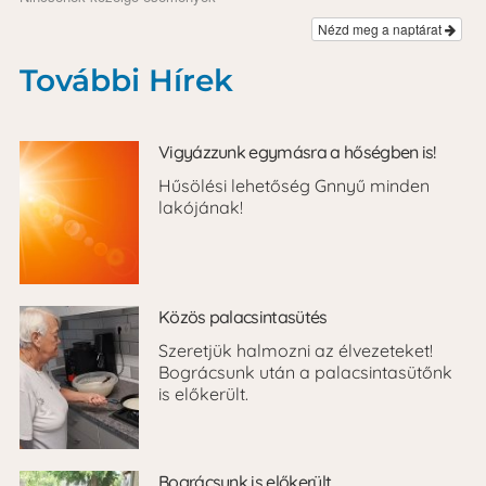
Nézd meg a naptárat
További Hírek
Vigyázzunk egymásra a hőségben is!
Hűsölési lehetőség Gnnyű minden
lakójának!
Közös palacsintasütés
Szeretjük halmozni az élvezeteket!
Bográcsunk után a palacsintasütőnk
is előkerült.
Bográcsunk is előkerült