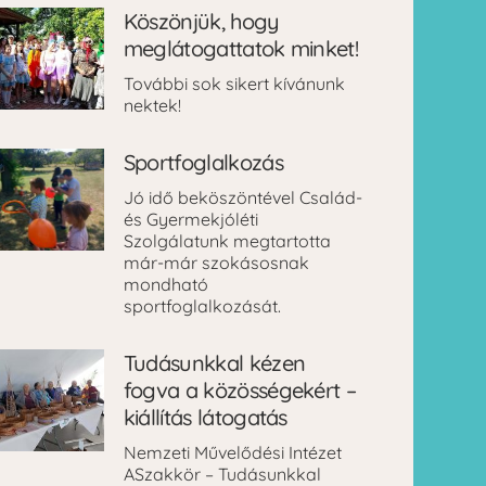
Köszönjük, hogy
meglátogattatok minket!
További sok sikert kívánunk
nektek!
Sportfoglalkozás
Jó idő beköszöntével Család-
és Gyermekjóléti
Szolgálatunk megtartotta
már-már szokásosnak
mondható
sportfoglalkozását.
Tudásunkkal kézen
fogva a közösségekért –
kiállítás látogatás
Nemzeti Művelődési Intézet
ASzakkör – Tudásunkkal