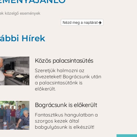
ek közelgő események
Nézd meg a naptárat
ábbi Hírek
Közös palacsintasütés
Szeretjük halmozni az
élvezeteket! Bográcsunk után
a palacsintasütőnk is
előkerült.
Bográcsunk is előkerült
Fantasztikus hangulatban a
szorgos kezek által
babgulyásunk is elkészült!