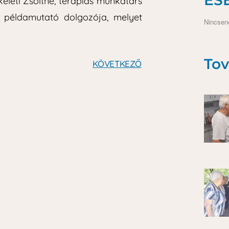
keleti Zsoltné, terápiás munkatárs
 példamutató dolgozója, melyet
Nincsen
Tov
KÖVETKEZŐ