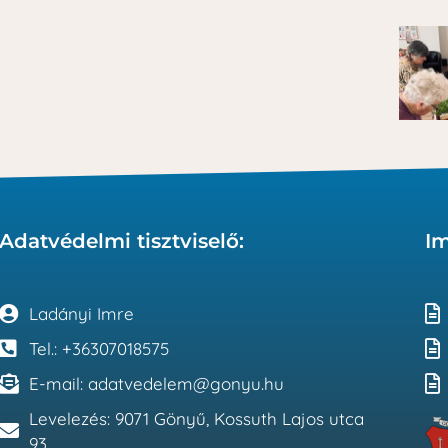
Adatvédelmi tisztviselő:
I
Ladányi Imre
Tel.: +36307018575
E-mail: adatvedelem@gonyu.hu
Levelezés: 9071 Gönyű, Kossuth Lajos utca
93.