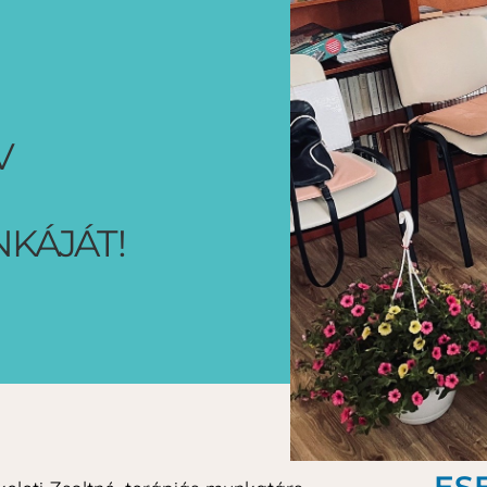
V
KÁJÁT!
ES