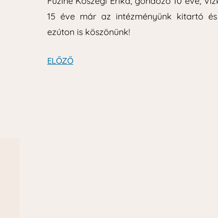
Füziné Kőszegi Erika, gondozó 10 éve, Viz
15 éve már az intézményünk kitartó és
ezúton is köszönünk!
ELŐZŐ