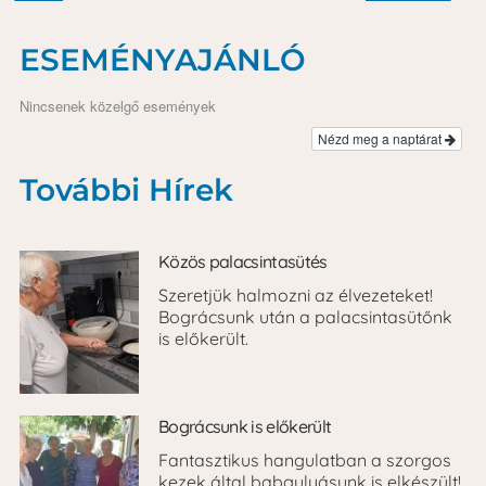
ESEMÉNYAJÁNLÓ
Nincsenek közelgő események
Nézd meg a naptárat
További Hírek
Közös palacsintasütés
Szeretjük halmozni az élvezeteket!
Bográcsunk után a palacsintasütőnk
is előkerült.
Bográcsunk is előkerült
Fantasztikus hangulatban a szorgos
kezek által babgulyásunk is elkészült!