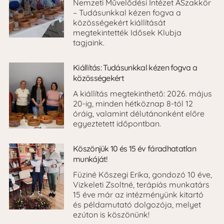
Nemzeti Művelődési Intézet ASzakkör
– Tudásunkkal kézen fogva a
közösségekért kiállítását
megtekintették Idősek Klubja
tagjaink.
Kiállítás: Tudásunkkal kézen fogva a
közösségekért
A kiállítás megtekinthető: 2026. május
20-ig, minden hétköznap 8-tól 12
óráig, valamint délutánonként előre
egyeztetett időpontban.
Köszönjük 10 és 15 év fáradhatatlan
munkáját!
Füziné Kőszegi Erika, gondozó 10 éve,
Vizkeleti Zsoltné, terápiás munkatárs
15 éve már az intézményünk kitartó
és példamutató dolgozója, melyet
ezúton is köszönünk!