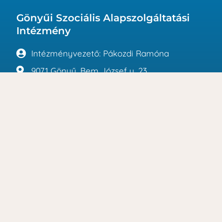
Gönyűi Szociális Alapszolgáltatási
Intézmény
Intézményvezető: Pákozdi Ramóna
9071 Gönyű, Bem József u. 23.
Tel.: 06/20/377-9987
Tel.: 06/20/2388-755
E-mail: info@gszai.hu
Adatvédelmi tisztviselő: