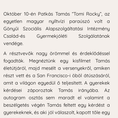
Október 10-én Patkás Tamás “Tomi Rocky”, az
egyetlen magyar nyíltvízi paraúszó volt a
Gönyűi Szociális Alapszolgáltatási Intézmény
Család-és Gyermekjóléti Szolgálatának
vendége.
A résztvevők nagy örömmel és érdeklődéssel
fogadták. Megnéztünk egy kisfilmet Tamás
életútjáról, majd mesélt a versenyekről, amiken
részt vett és a San Francisco-i öböl átúszásáról,
amit a világon egyedül ő teljesített. A gyerekek
kérdései záporoztak Tamás irányába. Az
autogram osztás sem maradt el valamint a
beszélgetés végén Tamás feltett egy kérdést a
gyerekeknek, és aki jól válaszolt, kapott tőle egy