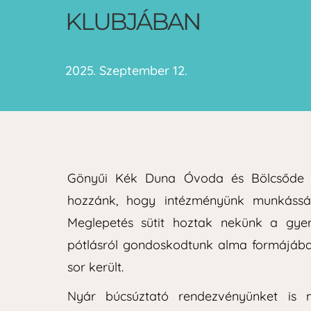
KLUBJÁBAN
2025. Szeptember 12.
Gönyűi Kék Duna Óvoda és Bölcsőde Pi
hozzánk, hogy intézményünk munkássá
Meglepetés sütit hoztak nekünk a gye
pótlásról gondoskodtunk alma formájában
sor került.
Nyár búcsúztató rendezvényünket is m