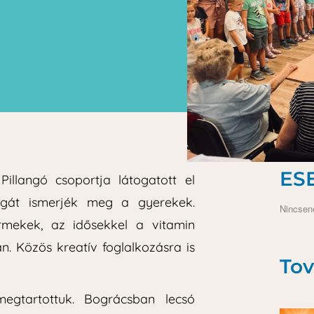
ES
llangó csoportja látogatott el
gát ismerjék meg a gyerekek.
Nincsen
rmekek, az idősekkel a vitamin
. Közös kreatív foglalkozásra is
Tov
egtartottuk. Bográcsban lecsó