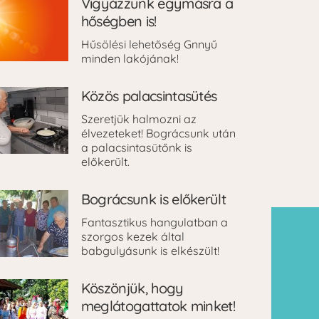
Vigyázzunk egymásra a
hőségben is!
Hűsölési lehetőség Gnnyű
minden lakójának!
Közös palacsintasütés
Szeretjük halmozni az
élvezeteket! Bográcsunk után
a palacsintasütőnk is
előkerült.
Bográcsunk is előkerült
Fantasztikus hangulatban a
szorgos kezek által
babgulyásunk is elkészült!
Köszönjük, hogy
meglátogattatok minket!