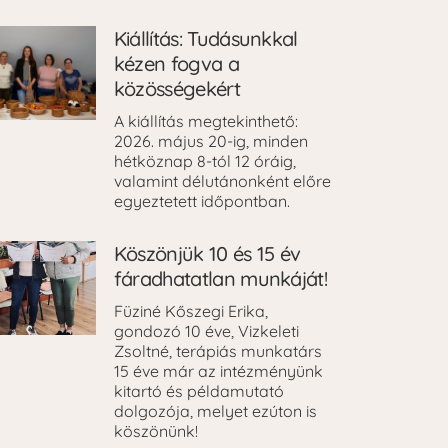
Kiállítás: Tudásunkkal
kézen fogva a
közösségekért
A kiállítás megtekinthető:
2026. május 20-ig, minden
hétköznap 8-tól 12 óráig,
valamint délutánonként előre
egyeztetett időpontban.
Köszönjük 10 és 15 év
fáradhatatlan munkáját!
Füziné Kőszegi Erika,
gondozó 10 éve, Vizkeleti
Zsoltné, terápiás munkatárs
15 éve már az intézményünk
kitartó és példamutató
dolgozója, melyet ezúton is
köszönünk!