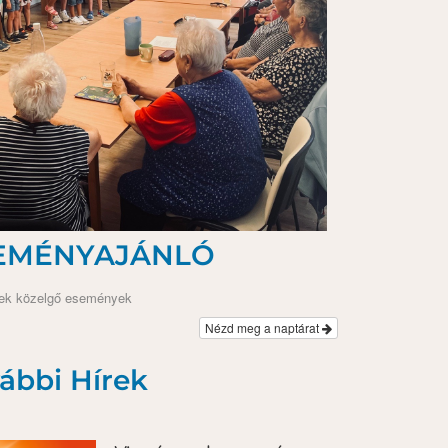
EMÉNYAJÁNLÓ
ek közelgő események
Nézd meg a naptárat
ábbi Hírek