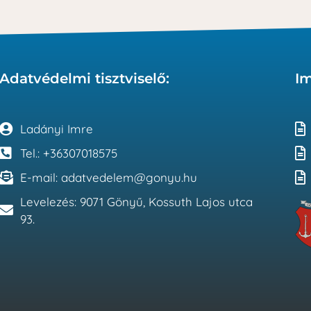
Adatvédelmi tisztviselő:
I
Ladányi Imre
Tel.: +36307018575
E-mail: adatvedelem@gonyu.hu
Levelezés: 9071 Gönyű, Kossuth Lajos utca
93.